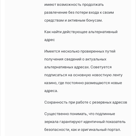
имеют возможность продолжать
развлечение без потери входа к своим
средствам и активным бонусам.
Как найти действующее альтернативный
адрес
Имеется несколько проверенных путей
получения сведений о актуальных
альтернативных адресах. Советуется
подписаться на основную новостную ленту
казино, где постоянно размещаются новые
адреса.
Сохранность при работе с резервных адресов
Существенно понимать, что подлинные
зеркала гарантируют идентичный показатель
безопасности, как и оригинальный портал.