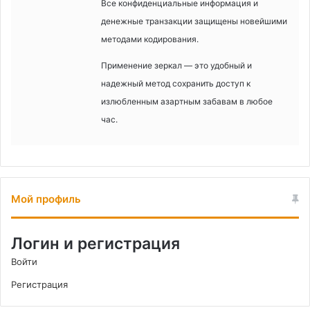
Все конфиденциальные информация и
денежные транзакции защищены новейшими
методами кодирования.
Применение зеркал — это удобный и
надежный метод сохранить доступ к
излюбленным азартным забавам в любое
час.
Мой профиль
Логин и регистрация
Войти
Регистрация