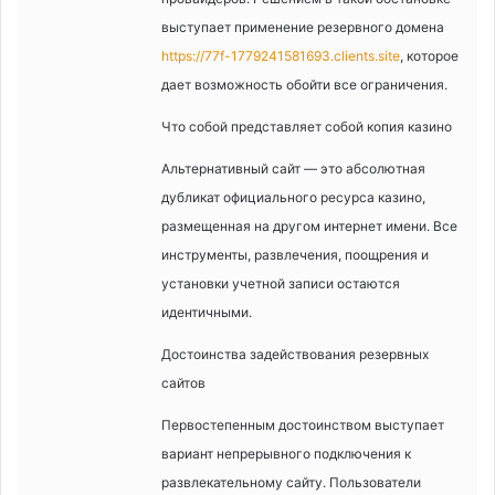
выступает применение резервного домена
https://77f-1779241581693.clients.site
, которое
дает возможность обойти все ограничения.
Что собой представляет собой копия казино
Альтернативный сайт — это абсолютная
дубликат официального ресурса казино,
размещенная на другом интернет имени. Все
инструменты, развлечения, поощрения и
установки учетной записи остаются
идентичными.
Достоинства задействования резервных
сайтов
Первостепенным достоинством выступает
вариант непрерывного подключения к
развлекательному сайту. Пользователи