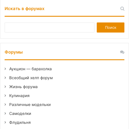
Искать в форумах
Форумы
Аукцион — барахолка
Всеобщий хелп форум
Жизнь форума
Кулинария
Различные модельки
Самоделки
Флудильня