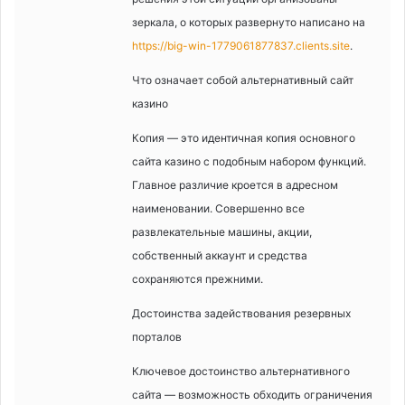
зеркала, о которых развернуто написано на
https://big-win-1779061877837.clients.site
.
Что означает собой альтернативный сайт
казино
Копия — это идентичная копия основного
сайта казино с подобным набором функций.
Главное различие кроется в адресном
наименовании. Совершенно все
развлекательные машины, акции,
собственный аккаунт и средства
сохраняются прежними.
Достоинства задействования резервных
порталов
Ключевое достоинство альтернативного
сайта — возможность обходить ограничения