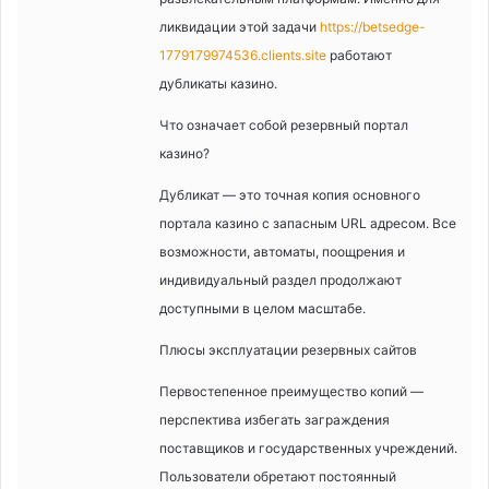
ликвидации этой задачи
https://betsedge-
1779179974536.clients.site
работают
дубликаты казино.
Что означает собой резервный портал
казино?
Дубликат — это точная копия основного
портала казино с запасным URL адресом. Все
возможности, автоматы, поощрения и
индивидуальный раздел продолжают
доступными в целом масштабе.
Плюсы эксплуатации резервных сайтов
Первостепенное преимущество копий —
перспектива избегать заграждения
поставщиков и государственных учреждений.
Пользователи обретают постоянный