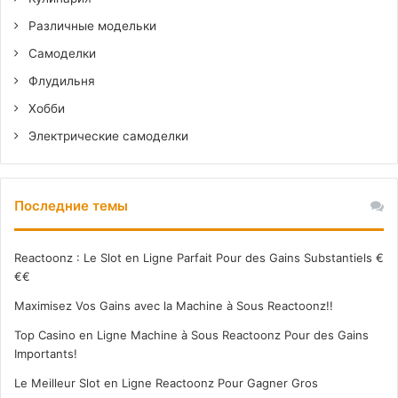
Различные модельки
Самоделки
Флудильня
Хобби
Электрические самоделки
Последние темы
Reactoonz : Le Slot en Ligne Parfait Pour des Gains Substantiels €
€€
Maximisez Vos Gains avec la Machine à Sous Reactoonz!!
Top Casino en Ligne Machine à Sous Reactoonz Pour des Gains
Importants!
Le Meilleur Slot en Ligne Reactoonz Pour Gagner Gros