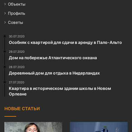
Объекты
Профиль
Советы
30.07.2020
Особняк с квартирой для сдачи в аренду в Пало-Альто
29.07.2020
Дом на побережье Атлантического океана
28.07.2020
Деревянный дом для отдыха в Нидерландах
27.07.2020
Квартира в историческом здании школы в Новом
Орлеане
НОВЫЕ СТАТЬИ