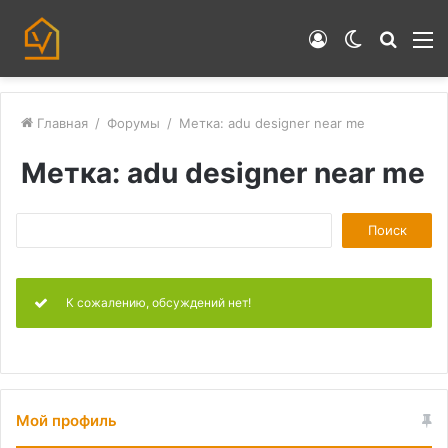
Войти
Switch
Искат
М
skin
Главная
/
Форумы
/
Метка: adu designer near me
Метка: adu designer near me
П
о
и
К сожалению, обсуждений нет!
с
к
:
Мой профиль