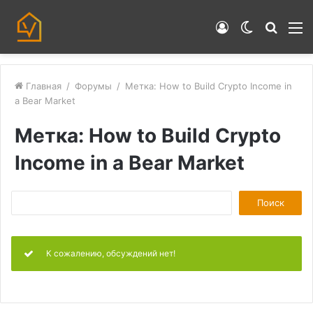
Войти
Switch
Искат
М
skin
Главная
/
Форумы
/
Метка: How to Build Crypto Income in
a Bear Market
Метка: How to Build Crypto
Income in a Bear Market
П
о
и
К сожалению, обсуждений нет!
с
к
: