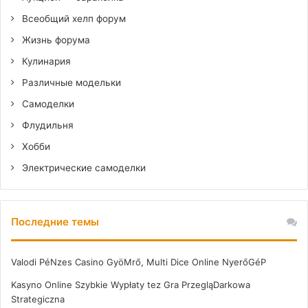
Всеобщий хелп форум
Жизнь форума
Кулинария
Различные модельки
Самоделки
Флудильня
Хобби
Электрические самоделки
Последние темы
Valodi PéNzes Casino GyöMrő, Multi Dice Online NyerőGéP
Kasyno Online Szybkie Wypłaty tez Gra PrzegląDarkowa
Strategiczna