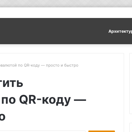
Архитекту
товалютой по QR-коду — просто и быстро
тить
 по QR-коду —
о