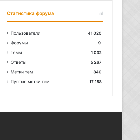
Статистика форума
Пользователи
41 020
Форумы
9
Темы
1 032
Ответы
5 267
Метки тем
840
Пустые метки тем
17 188