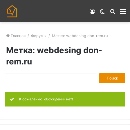
Войти
Switch
Искат
М
skin
Главная
/
Форумы
/
Метка: webdesing don-rem.ru
Метка: webdesing don-
rem.ru
П
о
и
К сожалению, обсуждений нет!
с
к
: