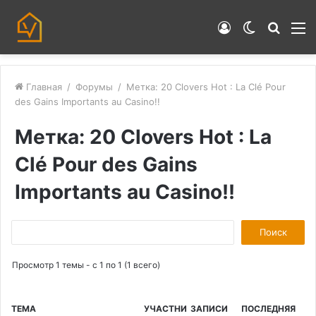
Войти
Switch
Искат
М
skin
Главная
/
Форумы
/
Метка: 20 Clovers Hot : La Clé Pour
des Gains Importants au Casino!!
Метка: 20 Clovers Hot : La
Clé Pour des Gains
Importants au Casino!!
П
о
Просмотр 1 темы - с 1 по 1 (1 всего)
и
с
к
ТЕМА
УЧАСТНИ
ЗАПИСИ
ПОСЛЕДНЯЯ