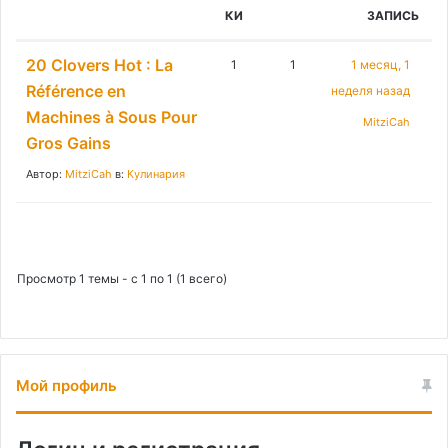
:
КИ
ЗАПИСЬ
20 Clovers Hot : La
1
1
1 месяц, 1
Référence en
неделя назад
Machines à Sous Pour
MitziCah
Gros Gains
Автор:
MitziCah
в:
Кулинария
Просмотр 1 темы - с 1 по 1 (1 всего)
Мой профиль