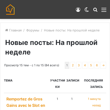
Войти
Switch
Искат
М
skin
Главная
/
Форумы
/
Новые посты: На прошлой неделе
Новые посты: На прошлой
неделе
Просмотр 15 тем - с 1 по 15 (84 всего)
1
2
3
4
5
6
→
ТЕМА
УЧАСТНИ
ЗАПИСИ
ПОСЛЕДНЯЯ
КИ
ЗАПИСЬ
Remportez de Gros
1
1
1 минута
Gains avec le Slot en
назад