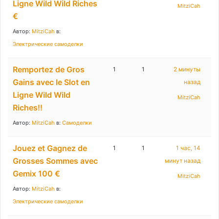
Ligne Wild Wild Riches
MitziCah
€
Автор:
MitziCah
в:
Электрические самоделки
Remportez de Gros
1
1
2 минуты
Gains avec le Slot en
назад
Ligne Wild Wild
MitziCah
Riches!!
Автор:
MitziCah
в:
Самоделки
Jouez et Gagnez de
1
1
1 час, 14
Grosses Sommes avec
минут назад
Gemix 100 €
MitziCah
Автор:
MitziCah
в:
Электрические самоделки