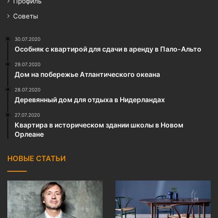
Профиль
Советы
30.07.2020
Особняк с квартирой для сдачи в аренду в Пало-Альто
29.07.2020
Дом на побережье Атлантического океана
28.07.2020
Деревянный дом для отдыха в Нидерландах
27.07.2020
Квартира в историческом здании школы в Новом
Орлеане
НОВЫЕ СТАТЬИ