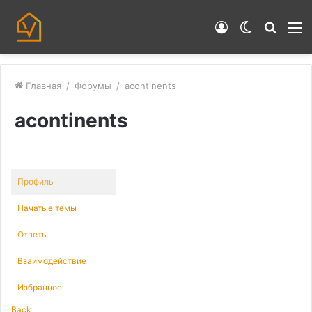
Войти
Switch
Искат
М
skin
Главная
/
Форумы
/
acontinents
acontinents
Профиль
Начатые темы
Ответы
Взаимодействие
Избранное
Back