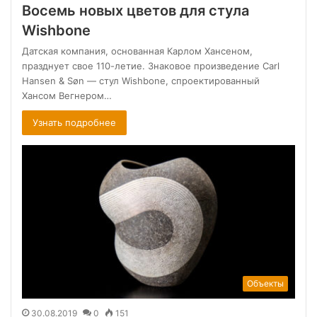
Восемь новых цветов для стула
Wishbone
Датская компания, основанная Карлом Хансеном,
празднует свое 110-летие. Знаковое произведение Carl
Hansen & Søn — стул Wishbone, спроектированный
Хансом Вегнером…
Узнать подробнее
Объекты
30.08.2019
0
151