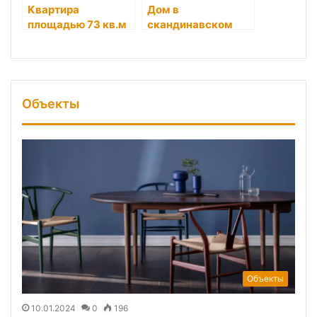
Квартира
Дом в
площадью 73 кв.м
скандинавском
в Стокгольме
стиле в
Стокгольме
Объекты
Объекты
10.01.2024
0
196