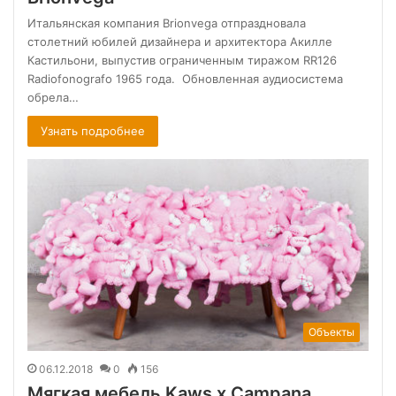
Итальянская компания Brionvega отпраздновала
столетний юбилей дизайнера и архитектора Акилле
Кастильони, выпустив ограниченным тиражом RR126
Radiofonografo 1965 года. Обновленная аудиосистема
обрела…
Узнать подробнее
Объекты
06.12.2018
0
156
Мягкая мебель Kaws x Campana