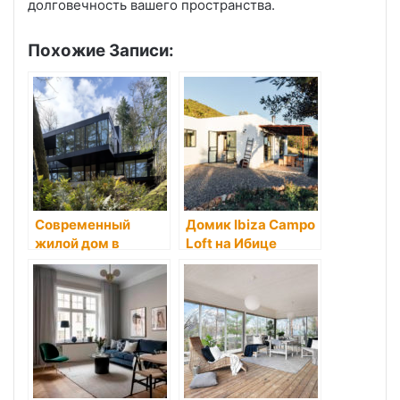
долговечность вашего пространства.
Похожие Записи:
Cовременный
Домик Ibiza Campo
жилой дом в
Loft на Ибице
нескольких
минутах от центра
Портленда