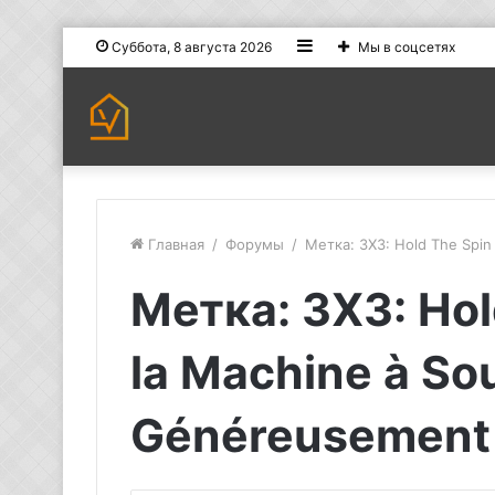
Sidebar
Суббота, 8 августа 2026
Мы в соцсетях
Главная
/
Форумы
/
Метка: 3X3: Hold The Spi
Метка: 3X3: Hol
la Machine à S
Généreusement