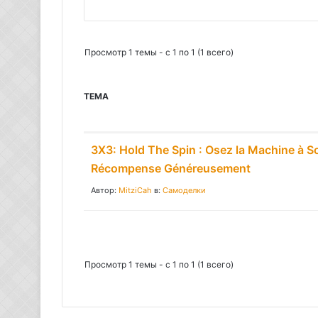
П
о
и
Просмотр 1 темы - с 1 по 1 (1 всего)
с
к
ТЕМА
:
3X3: Hold The Spin : Osez la Machine à S
Récompense Généreusement
Автор:
MitziCah
в:
Самоделки
Просмотр 1 темы - с 1 по 1 (1 всего)