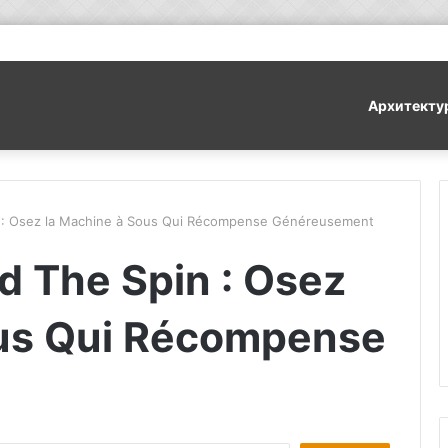
Архитекту
n : Osez la Machine à Sous Qui Récompense Généreusement
d The Spin : Osez
ous Qui Récompense