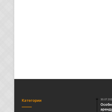
30.07.20
Категории
Особня
аренд