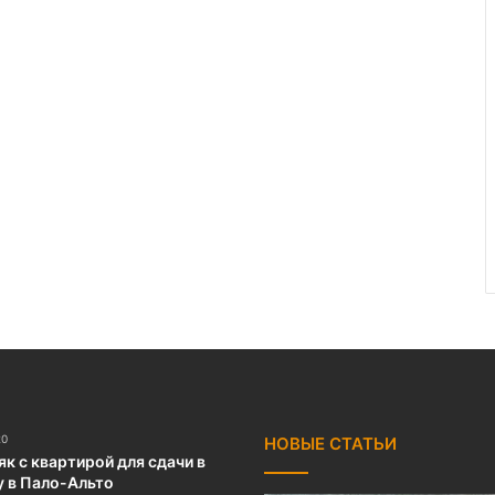
20
НОВЫЕ СТАТЬИ
к с квартирой для сдачи в
у в Пало-Альто