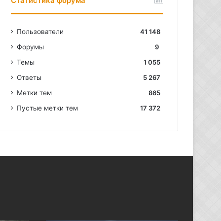
Статистика форума
Пользователи
41 148
Форумы
9
Темы
1 055
Ответы
5 267
Метки тем
865
Пустые метки тем
17 372