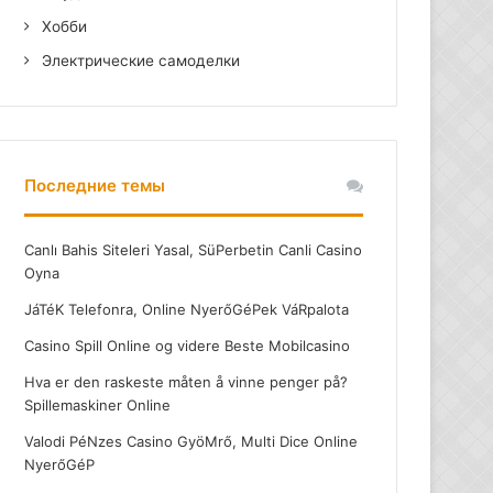
Хобби
Электрические самоделки
Последние темы
Canlı Bahis Siteleri Yasal, SüPerbetin Canli Casino
Oyna
JáTéK Telefonra, Online NyerőGéPek VáRpalota
Casino Spill Online og videre Beste Mobilcasino
Hva er den raskeste måten å vinne penger på?
Spillemaskiner Online
Valodi PéNzes Casino GyöMrő, Multi Dice Online
NyerőGéP