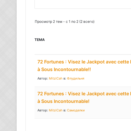
П
о
и
Просмотр 2 тем - с 1 по 2 (2 всего)
с
к
ТЕМА
:
72 Fortunes : Visez le Jackpot avec cett
à Sous Incontournable!!
Автор:
MitziCah
в:
Флудильня
72 Fortunes : Visez le Jackpot avec cett
à Sous Incontournable!
Автор:
MitziCah
в:
Самоделки