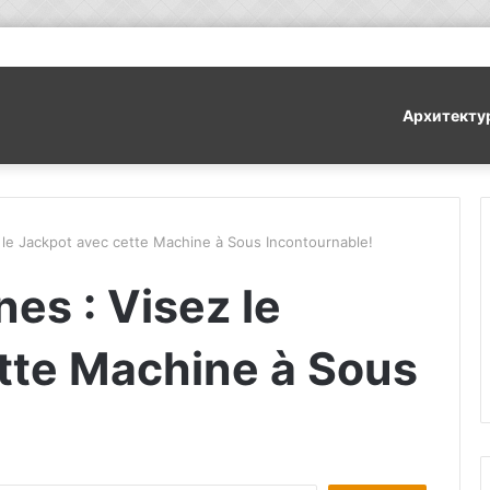
Архитекту
 le Jackpot avec cette Machine à Sous Incontournable!
es : Visez le
tte Machine à Sous