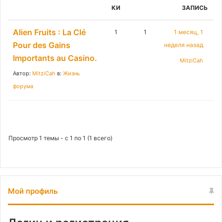
:
КИ
ЗАПИСЬ
Alien Fruits : La Clé
1
1
1 месяц, 1
Pour des Gains
неделя назад
Importants au Casino.
MitziCah
Автор:
MitziCah
в:
Жизнь
форума
Просмотр 1 темы - с 1 по 1 (1 всего)
Мой профиль