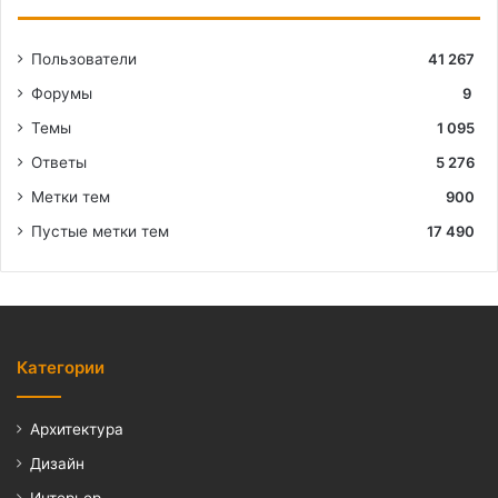
Пользователи
41 267
Форумы
9
Темы
1 095
Ответы
5 276
Метки тем
900
Пустые метки тем
17 490
Категории
Архитектура
Дизайн