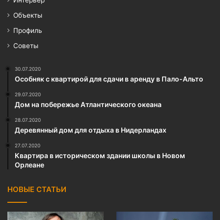
Интерьер
Объекты
Профиль
Советы
30.07.2020
Особняк с квартирой для сдачи в аренду в Пало-Альто
29.07.2020
Дом на побережье Атлантического океана
28.07.2020
Деревянный дом для отдыха в Нидерландах
27.07.2020
Квартира в историческом здании школы в Новом
Орлеане
НОВЫЕ СТАТЬИ