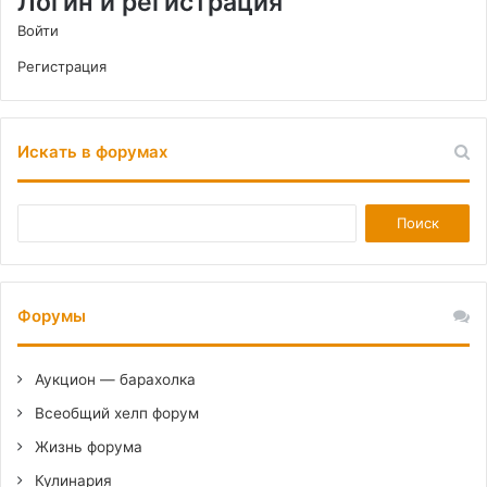
Логин и регистрация
Войти
Регистрация
Искать в форумах
Форумы
Аукцион — барахолка
Всеобщий хелп форум
Жизнь форума
Кулинария