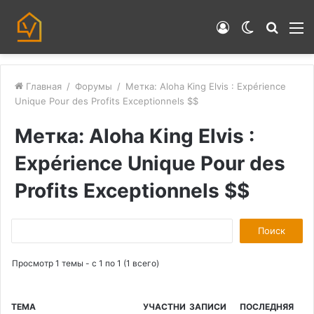
Войти
Switch
Искат
М
skin
Главная
/
Форумы
/
Метка: Aloha King Elvis : Expérience
Unique Pour des Profits Exceptionnels $$
Метка: Aloha King Elvis :
Expérience Unique Pour des
Profits Exceptionnels $$
П
о
Просмотр 1 темы - с 1 по 1 (1 всего)
и
с
к
ТЕМА
УЧАСТНИ
ЗАПИСИ
ПОСЛЕДНЯЯ