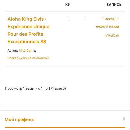
:
КИ
ЗАПИСЬ
Aloha King Elvis :
1
1
1 месяц, 1
Expérience Unique
неделя назад
Pour des Profits
MitziCah
Exceptionnels $$
Автор:
MitziCah
в:
Электрические самоделки
Просмотр 1 темы - с 1 по 1 (1 всего)
Мой профиль