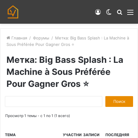
Войти
Switch
Искат
М
skin
Главная
/
Форумы
/
Метка: Big Bass Splash : La Machine à
Sous Préférée Pour Gagner Gros ⭐
Метка: Big Bass Splash : La
Machine à Sous Préférée
Pour Gagner Gros ⭐
П
о
Просмотр 1 темы - с 1 по 1 (1 всего)
и
с
к
ТЕМА
УЧАСТНИ
ЗАПИСИ
ПОСЛЕДНЯЯ