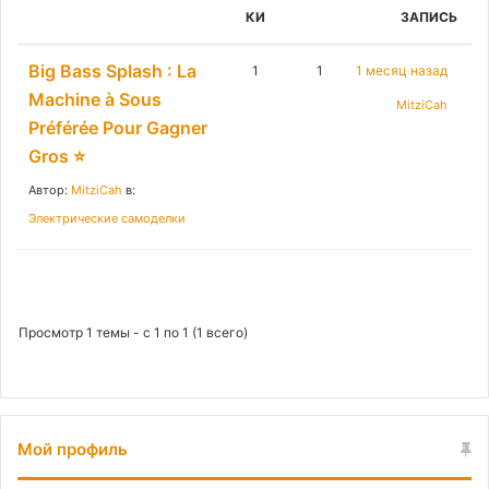
:
КИ
ЗАПИСЬ
Big Bass Splash : La
1
1
1 месяц назад
Machine à Sous
MitziCah
Préférée Pour Gagner
Gros ⭐
Автор:
MitziCah
в:
Электрические самоделки
Просмотр 1 темы - с 1 по 1 (1 всего)
Мой профиль