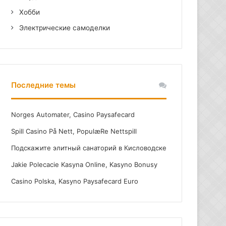
Хобби
Электрические самоделки
Последние темы
Norges Automater, Casino Paysafecard
Spill Casino På Nett, PopulæRe Nettspill
Подскажите элитный санаторий в Кисловодске
Jakie Polecacie Kasyna Online, Kasyno Bonusy
Casino Polska, Kasyno Paysafecard Euro