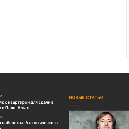
20
НОВЫЕ СТАТЬИ
к с квартирой для сдачи в
у в Пало-Альто
20
а побережье Атлантического
а