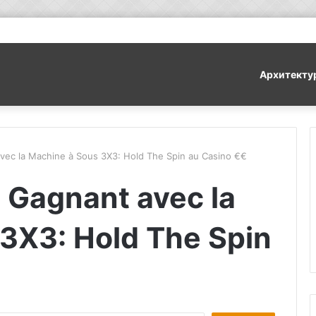
Архитекту
ec la Machine à Sous 3X3: Hold The Spin au Casino €€
 Gagnant avec la
3X3: Hold The Spin