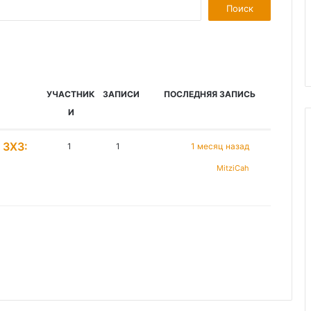
УЧАСТНИК
ЗАПИСИ
ПОСЛЕДНЯЯ ЗАПИСЬ
И
 3X3:
1
1
1 месяц назад
MitziCah