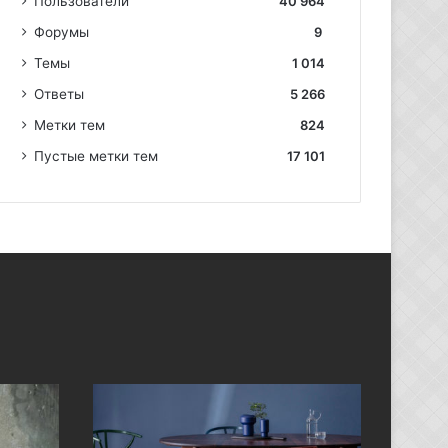
Пользователи
40 964
Форумы
9
Темы
1 014
Ответы
5 266
Метки тем
824
Пустые метки тем
17 101