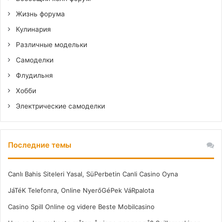
Жизнь форума
Кулинария
Различные модельки
Самоделки
Флудильня
Хобби
Электрические самоделки
Последние темы
Canlı Bahis Siteleri Yasal, SüPerbetin Canli Casino Oyna
JáTéK Telefonra, Online NyerőGéPek VáRpalota
Casino Spill Online og videre Beste Mobilcasino