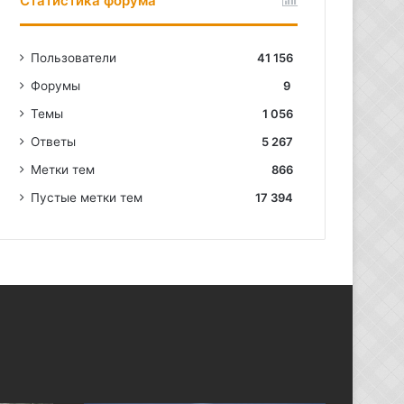
Статистика форума
Пользователи
41 156
Форумы
9
Темы
1 056
Ответы
5 267
Метки тем
866
Пустые метки тем
17 394