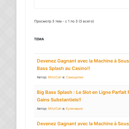
П
о
и
Просмотр 3 тем - с 1 по 3 (3 всего)
с
к
ТЕМА
:
Devenez Gagnant avec la Machine à Sous
Bass Splash au Casino!!
Автор:
MitziCah
в:
Самоделки
Big Bass Splash : Le Slot en Ligne Parfait
Gains Substantiels!!
Автор:
MitziCah
в:
Кулинария
Devenez Gagnant avec la Machine à Sous