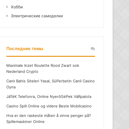
Хобби
Электрические самоделки
Последние темы
Maximale Inzet Roulette Rood Zwart ook
Nederland Crypto
Canlı Bahis Siteleri Yasal, SüPerbetin Canli Casino
Oyna
JáTéK Telefonra, Online NyerőGéPek VáRpalota
Casino Spill Online og videre Beste Mobilcasino
Hva er den raskeste måten å vinne penger på?
Spillemaskiner Online