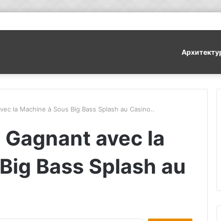
Архитекту
ec la Machine à Sous Big Bass Splash au Casino..
 Gagnant avec la
Big Bass Splash au