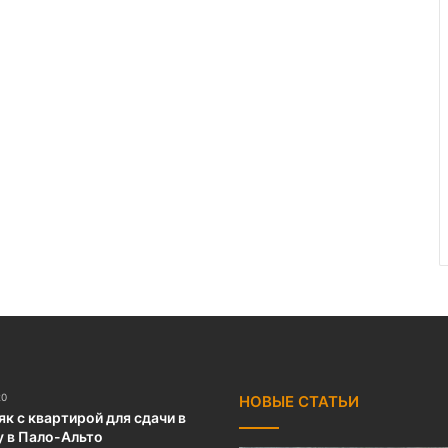
20
НОВЫЕ СТАТЬИ
к с квартирой для сдачи в
у в Пало-Альто