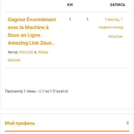
:
КИ
ЗАПИСЬ
Gagnez Énormément
1
1
1 месяц, 1
avec la Machine à
неделя назад
Sous en Ligne
MitziCah
Amazing Link Zeus..
Автор:
MitziCah
в:
Жизнь
форума
Просмотр 1 темы - с 1 по 1 (1 всего)
Мой профиль