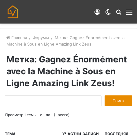
Войти
Switch
Искат
М
skin
Главная
/
Форумы
/
Метка: Gagnez Énormément avec la
Machine à Sous en Ligne Amazing Link Zeus!
Метка: Gagnez Énormément
avec la Machine à Sous en
Ligne Amazing Link Zeus!
П
о
Просмотр 1 темы - с 1 по 1 (1 всего)
и
с
к
ТЕМА
УЧАСТНИ
ЗАПИСИ
ПОСЛЕДНЯЯ