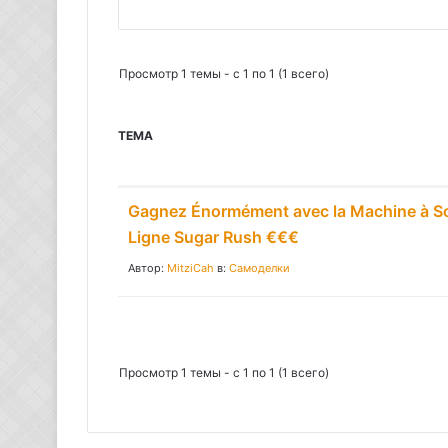
П
о
и
Просмотр 1 темы - с 1 по 1 (1 всего)
с
к
ТЕМА
:
Gagnez Énormément avec la Machine à S
Ligne Sugar Rush €€€
Автор:
MitziCah
в:
Самоделки
Просмотр 1 темы - с 1 по 1 (1 всего)