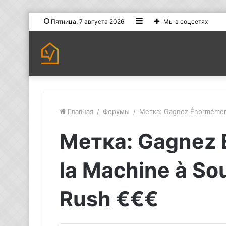
Sidebar
Пятница, 7 августа 2026
Мы в соцсетях
Главная
/
Форумы
/
Метка: Gagnez Énormément
Метка: Gagnez
la Machine à So
Rush €€€