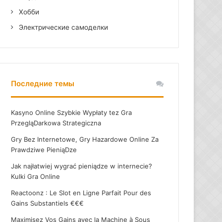
Хобби
Электрические самоделки
Последние темы
Kasyno Online Szybkie Wypłaty tez Gra
PrzegląDarkowa Strategiczna
Gry Bez Internetowe, Gry Hazardowe Online Za
Prawdziwe PieniąDze
Jak najłatwiej wygrać pieniądze w internecie?
Kulki Gra Online
Reactoonz : Le Slot en Ligne Parfait Pour des
Gains Substantiels €€€
Maximisez Vos Gains avec la Machine à Sous