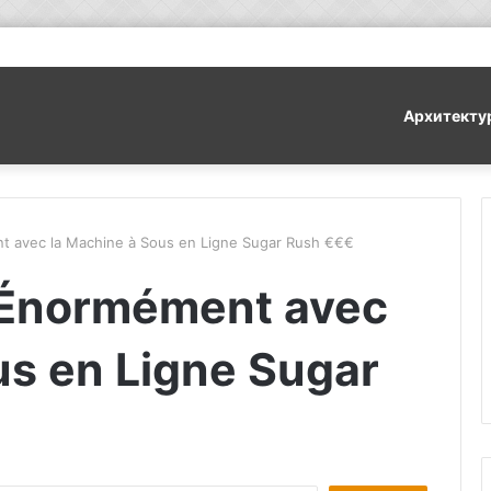
Архитекту
 avec la Machine à Sous en Ligne Sugar Rush €€€
 Énormément avec
us en Ligne Sugar