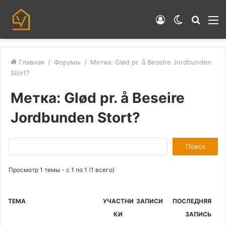
Войти
Switch
Искат
М
skin
Главная
/
Форумы
/
Метка: Glød pr. å Beseire Jordbunden
Stort?
Метка: Glød pr. å Beseire
Jordbunden Stort?
П
о
Просмотр 1 темы - с 1 по 1 (1 всего)
и
с
к
ТЕМА
УЧАСТНИ
ЗАПИСИ
ПОСЛЕДНЯЯ
:
КИ
ЗАПИСЬ