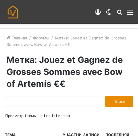
Войти
Switch
Искат
М
skin
Главная
/
Форумы
/
Метка: Jouez et Gagnez de Grosses
Sommes avec Bow of Artemis €€
Метка: Jouez et Gagnez de
Grosses Sommes avec Bow
of Artemis €€
П
о
Просмотр 1 темы - с 1 по 1 (1 всего)
и
с
к
ТЕМА
УЧАСТНИ
ЗАПИСИ
ПОСЛЕДНЯЯ