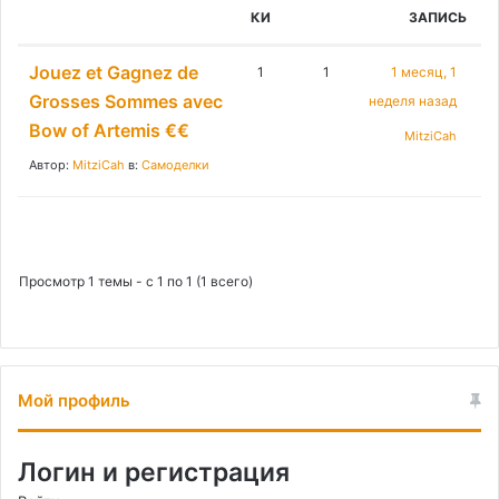
:
КИ
ЗАПИСЬ
Jouez et Gagnez de
1
1
1 месяц, 1
Grosses Sommes avec
неделя назад
Bow of Artemis €€
MitziCah
Автор:
MitziCah
в:
Самоделки
Просмотр 1 темы - с 1 по 1 (1 всего)
Мой профиль
Логин и регистрация