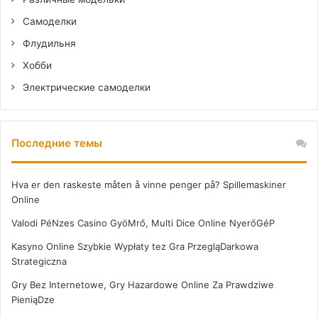
Самоделки
Флудильня
Хобби
Электрические самоделки
Последние темы
Hva er den raskeste måten å vinne penger på? Spillemaskiner
Online
Valodi PéNzes Casino GyöMrő, Multi Dice Online NyerőGéP
Kasyno Online Szybkie Wypłaty tez Gra PrzegląDarkowa
Strategiczna
Gry Bez Internetowe, Gry Hazardowe Online Za Prawdziwe
PieniąDze