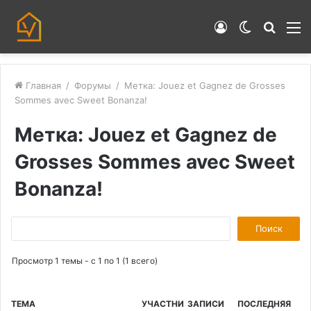
Войти
Switch
Искат
М
skin
Главная
/
Форумы
/
Метка: Jouez et Gagnez de Grosses
Sommes avec Sweet Bonanza!
Метка: Jouez et Gagnez de
Grosses Sommes avec Sweet
Bonanza!
П
о
Просмотр 1 темы - с 1 по 1 (1 всего)
и
с
к
ТЕМА
УЧАСТНИ
ЗАПИСИ
ПОСЛЕДНЯЯ