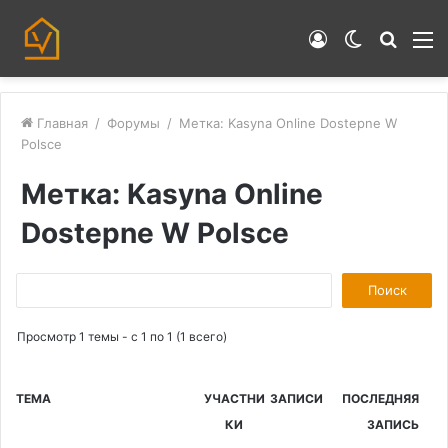
Войти
Switch
Искат
М
skin
Главная
/
Форумы
/
Метка: Kasyna Online Dostepne W
Polsce
Метка: Kasyna Online
Dostepne W Polsce
П
о
Просмотр 1 темы - с 1 по 1 (1 всего)
и
с
к
ТЕМА
УЧАСТНИ
ЗАПИСИ
ПОСЛЕДНЯЯ
:
КИ
ЗАПИСЬ