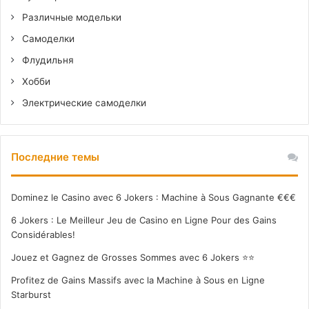
Различные модельки
Самоделки
Флудильня
Хобби
Электрические самоделки
Последние темы
Dominez le Casino avec 6 Jokers : Machine à Sous Gagnante €€€
6 Jokers : Le Meilleur Jeu de Casino en Ligne Pour des Gains
Considérables!
Jouez et Gagnez de Grosses Sommes avec 6 Jokers ⭐⭐
Profitez de Gains Massifs avec la Machine à Sous en Ligne
Starburst