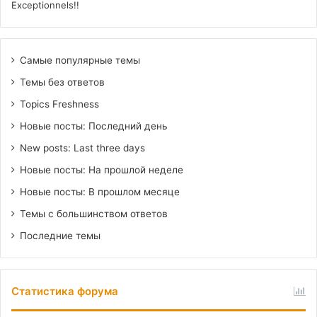
Exceptionnels!!
Самые популярные темы
Темы без ответов
Topics Freshness
Новые посты: Последний день
New posts: Last three days
Новые посты: На прошлой неделе
Новые посты: В прошлом месяце
Темы с большинством ответов
Последние темы
Статистика форума