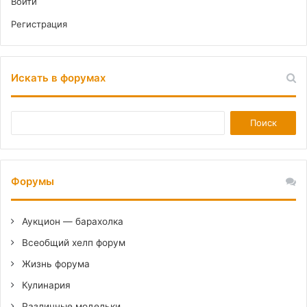
Войти
Регистрация
Искать в форумах
Форумы
Аукцион — барахолка
Всеобщий хелп форум
Жизнь форума
Кулинария
Различные модельки