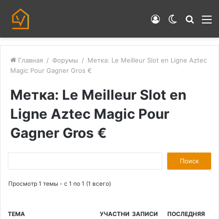
Войти
Switch
Искат
М
skin
Главная
/
Форумы
/
Метка: Le Meilleur Slot en Ligne Aztec
Magic Pour Gagner Gros €
Метка: Le Meilleur Slot en
Ligne Aztec Magic Pour
Gagner Gros €
П
о
Просмотр 1 темы - с 1 по 1 (1 всего)
и
с
к
ТЕМА
УЧАСТНИ
ЗАПИСИ
ПОСЛЕДНЯЯ