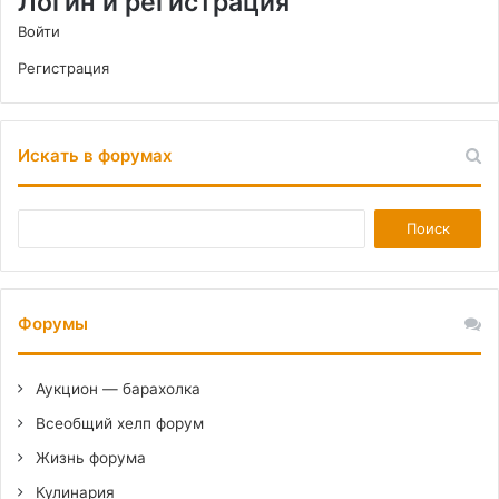
Логин и регистрация
Войти
Регистрация
Искать в форумах
Форумы
Аукцион — барахолка
Всеобщий хелп форум
Жизнь форума
Кулинария