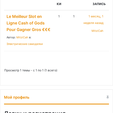
:
КИ
ЗАПИСЬ
Le Meilleur Slot en
1
1
1 месяц, 1
Ligne Cash of Gods
неделя назад
Pour Gagner Gros €€€
MitziCah
Автор:
MitziCah
в:
Электрические самоделки
Просмотр 1 темы - с 1 по 1 (1 всего)
Мой профиль