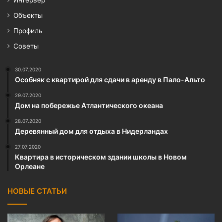
Интерьер
Объекты
Профиль
Советы
30.07.2020
Особняк с квартирой для сдачи в аренду в Пало-Альто
29.07.2020
Дом на побережье Атлантического океана
28.07.2020
Деревянный дом для отдыха в Нидерландах
27.07.2020
Квартира в историческом здании школы в Новом
Орлеане
НОВЫЕ СТАТЬИ