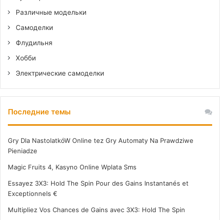
Различные модельки
Самоделки
Флудильня
Хобби
Электрические самоделки
Последние темы
Gry Dla NastolatkóW Online tez Gry Automaty Na Prawdziwe
Pieniadze
Magic Fruits 4, Kasyno Online Wplata Sms
Essayez 3X3: Hold The Spin Pour des Gains Instantanés et
Exceptionnels €
Multipliez Vos Chances de Gains avec 3X3: Hold The Spin