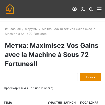
Войти
Switch
Искат
М
skin
Главная
/
Форумы
/
Метка: Maximisez Vos Gains avec la
Machine à Sous 72 Fortunes!!
Метка: Maximisez Vos Gains
avec la Machine à Sous 72
Fortunes!!
П
о
Просмотр 1 темы - с 1 по 1 (1 всего)
и
с
к
ТЕМА
УЧАСТНИ
ЗАПИСИ
ПОСЛЕДНЯЯ