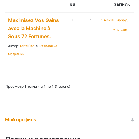
:
КИ
ЗАПИСЬ
Maximisez Vos Gains
1
1
1 месяц назад
avec la Machine à
MitziCah
Sous 72 Fortunes.
Автор:
MitziCah
в:
Различные
модельки
Просмотр 1 темы - с 1 по 1 (1 всего)
Мой профиль