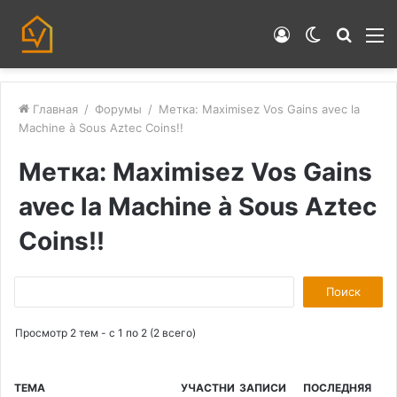
Войти
Switch
Искат
М
skin
Главная
/
Форумы
/
Метка: Maximisez Vos Gains avec la
Machine à Sous Aztec Coins!!
Метка: Maximisez Vos Gains
avec la Machine à Sous Aztec
Coins!!
П
о
Просмотр 2 тем - с 1 по 2 (2 всего)
и
с
к
ТЕМА
УЧАСТНИ
ЗАПИСИ
ПОСЛЕДНЯЯ