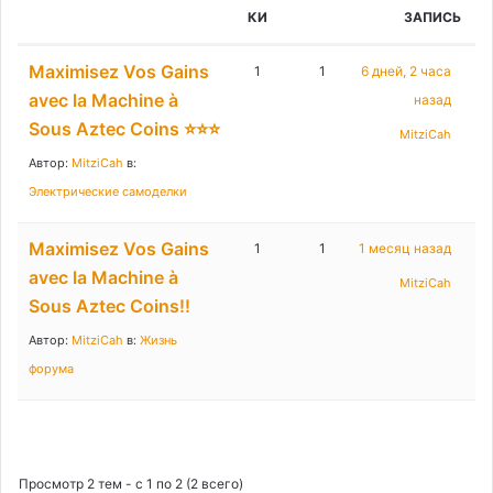
:
КИ
ЗАПИСЬ
Maximisez Vos Gains
1
1
6 дней, 2 часа
avec la Machine à
назад
Sous Aztec Coins ⭐⭐⭐
MitziCah
Автор:
MitziCah
в:
Электрические самоделки
Maximisez Vos Gains
1
1
1 месяц назад
avec la Machine à
MitziCah
Sous Aztec Coins!!
Автор:
MitziCah
в:
Жизнь
форума
Просмотр 2 тем - с 1 по 2 (2 всего)