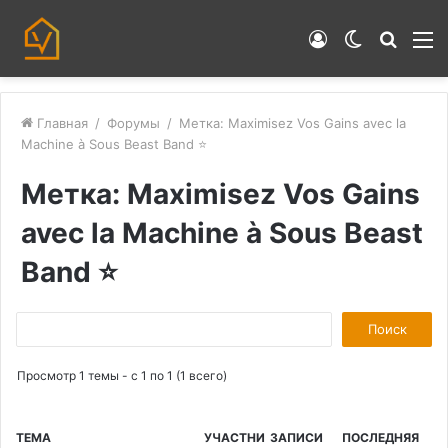
Войти
Switch
Искат
М
skin
Главная
/
Форумы
/
Метка: Maximisez Vos Gains avec la
Machine à Sous Beast Band ⭐
Метка: Maximisez Vos Gains
avec la Machine à Sous Beast
Band ⭐
П
о
Просмотр 1 темы - с 1 по 1 (1 всего)
и
с
к
ТЕМА
УЧАСТНИ
ЗАПИСИ
ПОСЛЕДНЯЯ