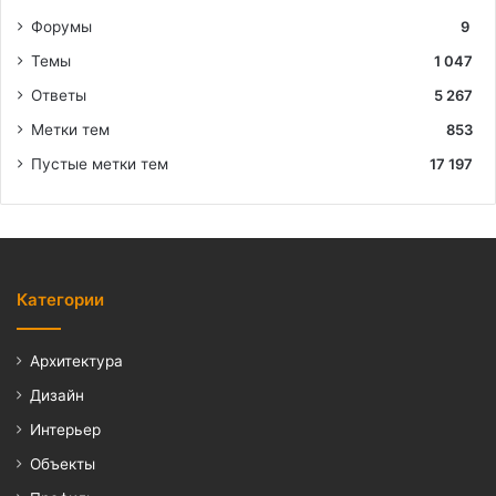
Форумы
9
Темы
1 047
Ответы
5 267
Метки тем
853
Пустые метки тем
17 197
Категории
Архитектура
Дизайн
Интерьер
Объекты