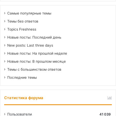
Самые популярные темы
Темы без ответов
Topics Freshness
Новые посты: Последний день
New posts: Last three days
Новые посты: На прошлой неделе
Новые посты: В прошлом месяце
Темы с большинством ответов
Последние темы
Статистика форума
Пользователи
41 039