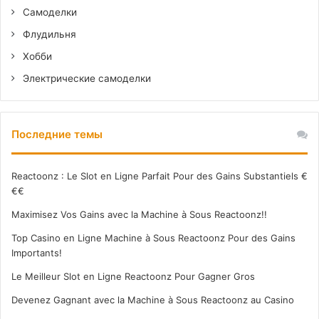
Самоделки
Флудильня
Хобби
Электрические самоделки
Последние темы
Reactoonz : Le Slot en Ligne Parfait Pour des Gains Substantiels €
€€
Maximisez Vos Gains avec la Machine à Sous Reactoonz!!
Top Casino en Ligne Machine à Sous Reactoonz Pour des Gains
Importants!
Le Meilleur Slot en Ligne Reactoonz Pour Gagner Gros
Devenez Gagnant avec la Machine à Sous Reactoonz au Casino