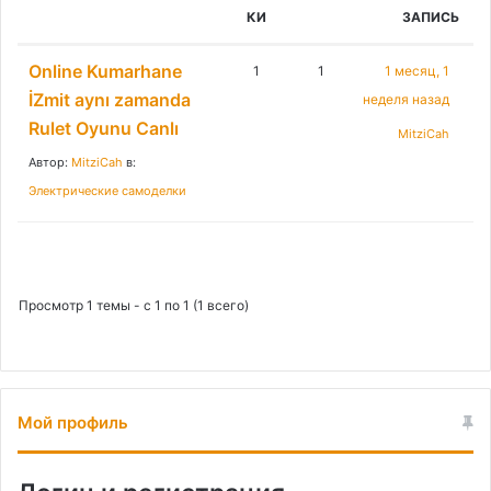
:
КИ
ЗАПИСЬ
Online Kumarhane
1
1
1 месяц, 1
İZmit aynı zamanda
неделя назад
Rulet Oyunu Canlı
MitziCah
Автор:
MitziCah
в:
Электрические самоделки
Просмотр 1 темы - с 1 по 1 (1 всего)
Мой профиль