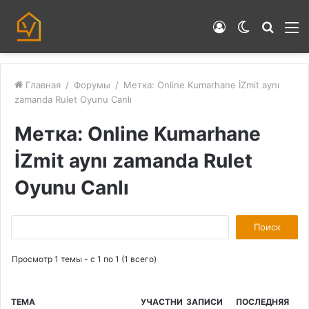
Войти
Switch
Искат
М
skin
Главная
/
Форумы
/
Метка: Online Kumarhane İZmit aynı
zamanda Rulet Oyunu Canlı
Метка: Online Kumarhane
İZmit aynı zamanda Rulet
Oyunu Canlı
П
о
Просмотр 1 темы - с 1 по 1 (1 всего)
и
с
к
ТЕМА
УЧАСТНИ
ЗАПИСИ
ПОСЛЕДНЯЯ