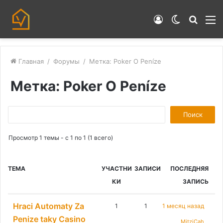
Войти
Switch
Искат
М
skin
Главная
/
Форумы
/
Метка: Poker O Peníze
Метка: Poker O Peníze
П
о
Просмотр 1 темы - с 1 по 1 (1 всего)
и
с
к
ТЕМА
УЧАСТНИ
ЗАПИСИ
ПОСЛЕДНЯЯ
:
КИ
ЗАПИСЬ
Hraci Automaty Za
1
1
1 месяц назад
Penize taky Casino
MitziCah