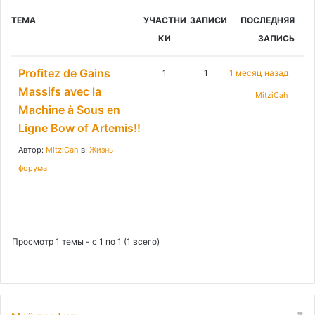
к
ТЕМА
УЧАСТНИ
ЗАПИСИ
ПОСЛЕДНЯЯ
:
КИ
ЗАПИСЬ
Profitez de Gains
1
1
1 месяц назад
Massifs avec la
MitziCah
Machine à Sous en
Ligne Bow of Artemis!!
Автор:
MitziCah
в:
Жизнь
форума
Просмотр 1 темы - с 1 по 1 (1 всего)