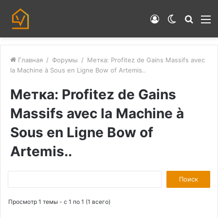
Войти
Switch
Искат
М
skin
Главная
/
Форумы
/
Метка: Profitez de Gains Massifs avec
la Machine à Sous en Ligne Bow of Artemis..
Метка: Profitez de Gains
Massifs avec la Machine à
Sous en Ligne Bow of
Artemis..
П
о
Просмотр 1 темы - с 1 по 1 (1 всего)
и
с