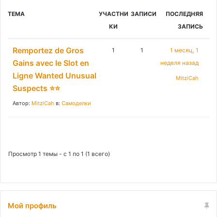
к
ТЕМА
УЧАСТНИ
ЗАПИСИ
ПОСЛЕДНЯЯ
:
КИ
ЗАПИСЬ
Remportez de Gros
1
1
1 месяц, 1
Gains avec le Slot en
неделя назад
Ligne Wanted Unusual
MitziCah
Suspects ⭐⭐
Автор:
MitziCah
в:
Самоделки
Просмотр 1 темы - с 1 по 1 (1 всего)
Мой профиль