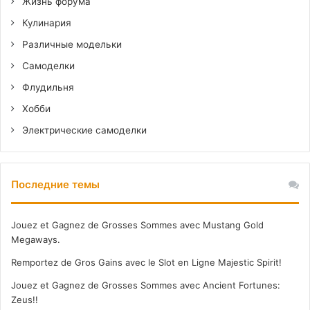
Жизнь форума
Кулинария
Различные модельки
Самоделки
Флудильня
Хобби
Электрические самоделки
Последние темы
Jouez et Gagnez de Grosses Sommes avec Mustang Gold
Megaways.
Remportez de Gros Gains avec le Slot en Ligne Majestic Spirit!
Jouez et Gagnez de Grosses Sommes avec Ancient Fortunes:
Zeus!!