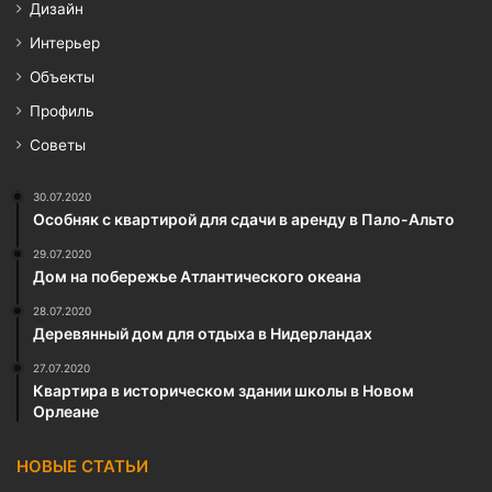
Дизайн
Интерьер
Объекты
Профиль
Советы
30.07.2020
Особняк с квартирой для сдачи в аренду в Пало-Альто
29.07.2020
Дом на побережье Атлантического океана
28.07.2020
Деревянный дом для отдыха в Нидерландах
27.07.2020
Квартира в историческом здании школы в Новом
Орлеане
НОВЫЕ СТАТЬИ