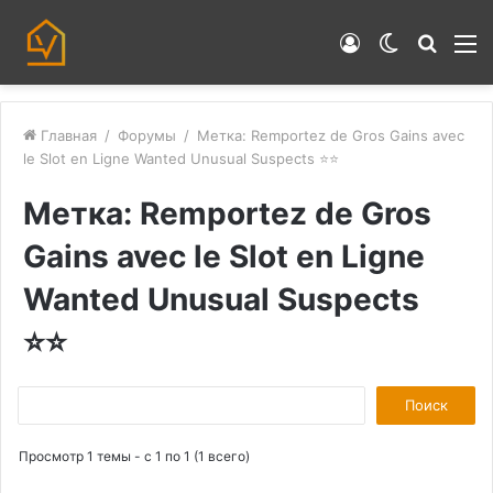
Войти
Switch
Искат
М
skin
Главная
/
Форумы
/
Метка: Remportez de Gros Gains avec
le Slot en Ligne Wanted Unusual Suspects ⭐⭐
Метка: Remportez de Gros
Gains avec le Slot en Ligne
Wanted Unusual Suspects
⭐⭐
П
о
Просмотр 1 темы - с 1 по 1 (1 всего)
и
с