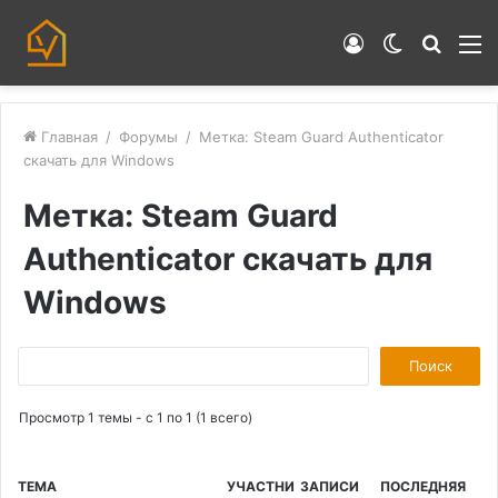
Войти
Switch
Искат
М
skin
Главная
/
Форумы
/
Метка: Steam Guard Authenticator
скачать для Windows
Метка: Steam Guard
Authenticator скачать для
Windows
П
о
Просмотр 1 темы - с 1 по 1 (1 всего)
и
с
к
ТЕМА
УЧАСТНИ
ЗАПИСИ
ПОСЛЕДНЯЯ