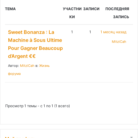
к
ТЕМА
УЧАСТНИ
ЗАПИСИ
ПОСЛЕДНЯЯ
:
КИ
ЗАПИСЬ
Sweet Bonanza : La
1
1
1 месяц назад
Machine à Sous Ultime
MitziCah
Pour Gagner Beaucoup
d’Argent €€
Автор:
MitziCah
в:
Жизнь
форума
Просмотр 1 темы - с 1 по 1 (1 всего)