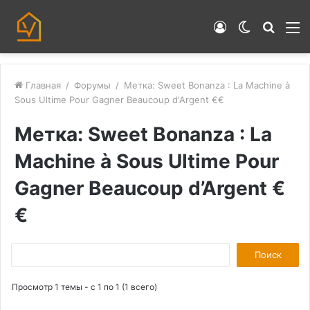
Войти
Switch
Искат
М
skin
Главная
/
Форумы
/
Метка: Sweet Bonanza : La Machine à
Sous Ultime Pour Gagner Beaucoup d'Argent €€
Метка: Sweet Bonanza : La
Machine à Sous Ultime Pour
Gagner Beaucoup d’Argent €
€
П
о
Просмотр 1 темы - с 1 по 1 (1 всего)
и
с