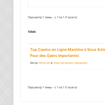
П
о
и
Просмотр 1 темы - с 1 по 1 (1 всего)
с
к
ТЕМА
:
Top Casino en Ligne Machine à Sous Azt
Pour des Gains Importants!
Автор:
MitziCah
в:
Электрические самоделки
Просмотр 1 темы - с 1 по 1 (1 всего)