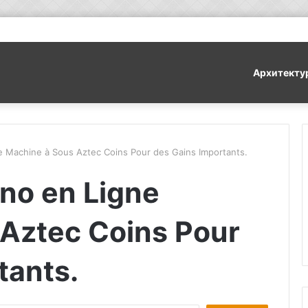
Архитекту
e Machine à Sous Aztec Coins Pour des Gains Importants.
no en Ligne
Aztec Coins Pour
tants.