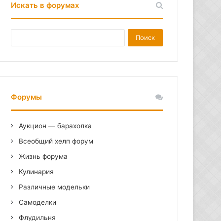
Искать в форумах
Форумы
Аукцион — барахолка
Всеобщий хелп форум
Жизнь форума
Кулинария
Различные модельки
Самоделки
Флудильня