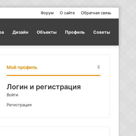
Форум
О сайте
Обратная связь
ра
Дизайн
Объекты
Профиль
Советы
Мой профиль
Логин и регистрация
Войти
Регистрация