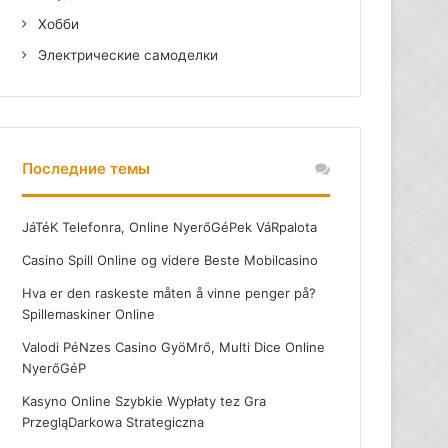
Хобби
Электрические самоделки
Последние темы
JáTéK Telefonra, Online NyerőGéPek VáRpalota
Casino Spill Online og videre Beste Mobilcasino
Hva er den raskeste måten å vinne penger på?
Spillemaskiner Online
Valodi PéNzes Casino GyöMrő, Multi Dice Online
NyerőGéP
Kasyno Online Szybkie Wypłaty tez Gra
PrzegląDarkowa Strategiczna