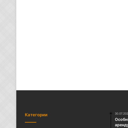
30.07.20
Категории
Особня
аренд