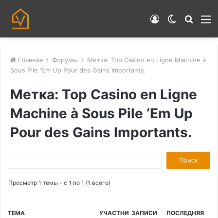
Войти
Switch
Искат
М
skin
Главная
/
Форумы
/
Метка: Top Casino en Ligne Machine à
Sous Pile 'Em Up Pour des Gains Importants.
Метка: Top Casino en Ligne
Machine à Sous Pile ‘Em Up
Pour des Gains Importants.
П
о
Просмотр 1 темы - с 1 по 1 (1 всего)
и
с
к
ТЕМА
УЧАСТНИ
ЗАПИСИ
ПОСЛЕДНЯЯ