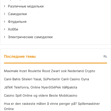
Различные модельки
Самоделки
Флудильня
Хобби
Электрические самоделки
Последние темы
Maximale Inzet Roulette Rood Zwart ook Nederland Crypto
Canlı Bahis Siteleri Yasal, SüPerbetin Canli Casino Oyna
JáTéK Telefonra, Online NyerőGéPek VáRpalota
Casino Spill Online og videre Beste Mobilcasino
Hva er den raskeste måten å vinne penger på? Spillemaskiner
Online