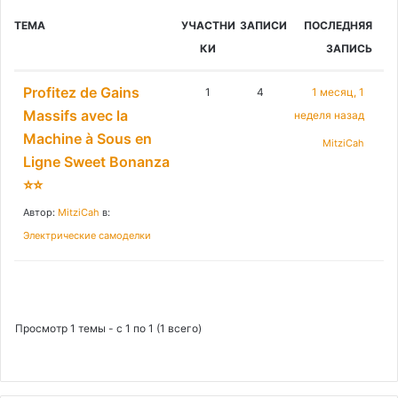
к
ТЕМА
УЧАСТНИ
ЗАПИСИ
ПОСЛЕДНЯЯ
:
КИ
ЗАПИСЬ
Profitez de Gains
1
4
1 месяц, 1
Massifs avec la
неделя назад
Machine à Sous en
MitziCah
Ligne Sweet Bonanza
⭐⭐
Автор:
MitziCah
в:
Электрические самоделки
Просмотр 1 темы - с 1 по 1 (1 всего)