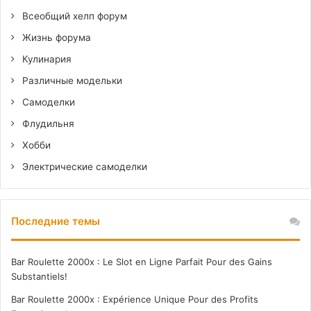
Всеобщий хелп форум
Жизнь форума
Кулинария
Различные модельки
Самоделки
Флудильня
Хобби
Электрические самоделки
Последние темы
Bar Roulette 2000x : Le Slot en Ligne Parfait Pour des Gains
Substantiels!
Bar Roulette 2000x : Expérience Unique Pour des Profits