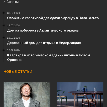
Советы
30.07.2020
Особняк с квартирой для сдачи в аренду в Пало-Альто
29.07.2020
Дом на побережье Атлантического океана
28.07.2020
Деревянный дом для отдыха в Нидерландах
27.07.2020
Квартира в историческом здании школы в Новом
Орлеане
НОВЫЕ СТАТЬИ