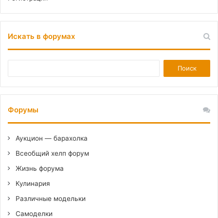
Искать в форумах
Форумы
Аукцион — барахолка
Всеобщий хелп форум
Жизнь форума
Кулинария
Различные модельки
Самоделки