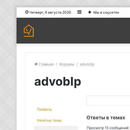
Sidebar
Четверг, 6 августа 2026
Мы в соцсетях
Главная
/
Форумы
/
advobIp
advobIp
П
о
Профиль
и
Ответы в темах
Начатые темы
с
Просмотр 15 сообщений - 
к