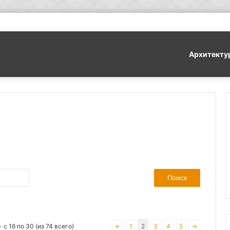
Архитекту
с 16 по 30 (из 74 всего)
←
1
2
3
4
5
→