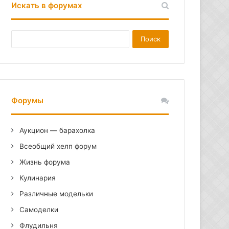
Искать в форумах
ТОР
З
А
П
И
С
И
Форумы
Аукцион — барахолка
Всеобщий хелп форум
Жизнь форума
Кулинария
Различные модельки
Самоделки
Флудильня