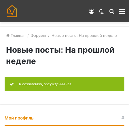
Войти
Switch
Искат
М
skin
Главная
/
Форумы
/
Новые посты: На прошлой неделе
Новые посты: На прошлой
неделе
К сожалению, обсуждений нет!
Мой профиль