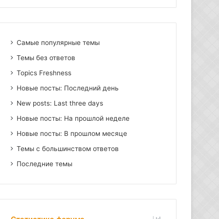
Самые популярные темы
Темы без ответов
Topics Freshness
Новые посты: Последний день
New posts: Last three days
Новые посты: На прошлой неделе
Новые посты: В прошлом месяце
Темы с большинством ответов
Последние темы