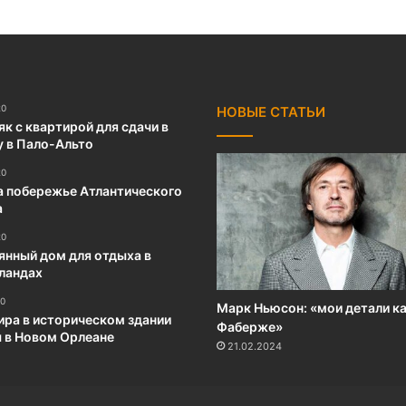
20
НОВЫЕ СТАТЬИ
к с квартирой для сдачи в
у в Пало-Альто
20
а побережье Атлантического
а
20
янный дом для отдыха в
ландах
20
Марк Ньюсон: «мои детали ка
ира в историческом здании
Фаберже»
 в Новом Орлеане
21.02.2024