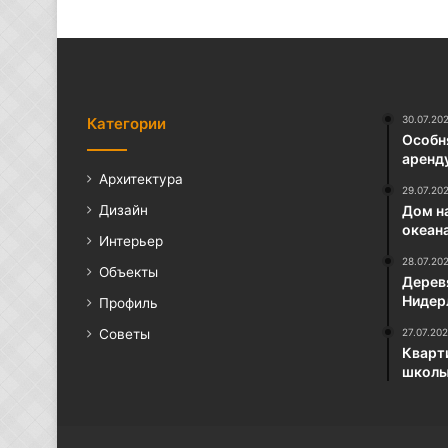
30.07.20
Категории
Особня
аренд
Архитектура
29.07.20
Дизайн
Дом н
океан
Интерьер
28.07.20
Объекты
Дерев
Нидер
Профиль
Советы
27.07.20
Кварт
школы