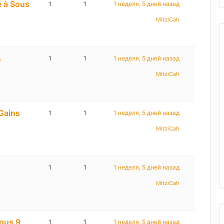
e à Sous
1
1
1 неделя, 5 дней назад
MitziCah
s
1
1
1 неделя, 5 дней назад
MitziCah
 Gains
1
1
1 неделя, 5 дней назад
MitziCah
1
1
1 неделя, 5 дней назад
MitziCah
ous 9
1
1
1 неделя, 5 дней назад