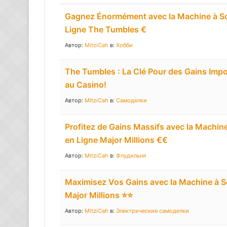
Gagnez Énormément avec la Machine à S
Ligne The Tumbles €
Автор:
MitziCah
в:
Хобби
The Tumbles : La Clé Pour des Gains Impo
au Casino!
Автор:
MitziCah
в:
Самоделки
Profitez de Gains Massifs avec la Machin
en Ligne Major Millions €€
Автор:
MitziCah
в:
Флудильня
Maximisez Vos Gains avec la Machine à 
Major Millions ⭐⭐
Автор:
MitziCah
в:
Электрические самоделки