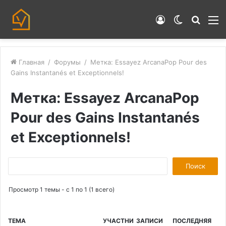
Войти
Switch
Искат
М
skin
Главная
/
Форумы
/
Метка: Essayez ArcanaPop Pour des
Gains Instantanés et Exceptionnels!
Метка: Essayez ArcanaPop
Pour des Gains Instantanés
et Exceptionnels!
П
о
Просмотр 1 темы - с 1 по 1 (1 всего)
и
с
к
ТЕМА
УЧАСТНИ
ЗАПИСИ
ПОСЛЕДНЯЯ