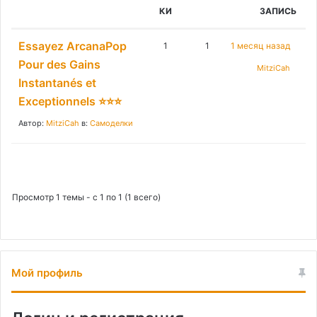
:
КИ
ЗАПИСЬ
Essayez ArcanaPop
1
1
1 месяц назад
Pour des Gains
MitziCah
Instantanés et
Exceptionnels ⭐⭐⭐
Автор:
MitziCah
в:
Самоделки
Просмотр 1 темы - с 1 по 1 (1 всего)
Мой профиль