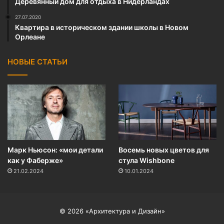
Деревянный дом для отдыха в Нидерландах
27.07.2020
Квартира в историческом здании школы в Новом
Орлеане
НОВЫЕ СТАТЬИ
Марк Ньюсон: «мои детали
Восемь новых цветов для
как у Фаберже»
стула Wishbone
21.02.2024
10.01.2024
© 2026
«Архитектура и Дизайн»