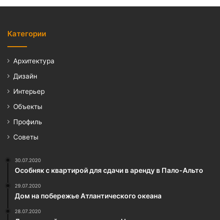
Категории
Архитектура
Дизайн
Интерьер
Объекты
Профиль
Советы
30.07.2020
Особняк с квартирой для сдачи в аренду в Пало-Альто
29.07.2020
Дом на побережье Атлантического океана
28.07.2020