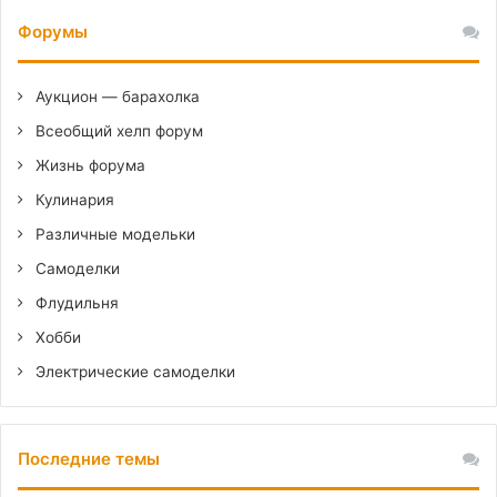
Форумы
Аукцион — барахолка
Всеобщий хелп форум
Жизнь форума
Кулинария
Различные модельки
Самоделки
Флудильня
Хобби
Электрические самоделки
Последние темы