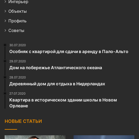
Интерьер
Объекты
Профиль
Советы
30.07.2020
Особняк с квартирой для сдачи в аренду в Пало-Альто
29.07.2020
Дом на побережье Атлантического океана
28.07.2020
Деревянный дом для отдыха в Нидерландах
27.07.2020
Квартира в историческом здании школы в Новом
Орлеане
НОВЫЕ СТАТЬИ