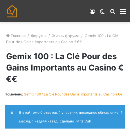
Войти
Switch
Искат
М
skin
Главная
/
Форумы
/
Жизнь форума
/
Gemix 100 : La Clé
Pour des Gains Importants au Casino €€€
Gemix 100 : La Clé Pour des
Gains Importants au Casino €
€€
Помечено:
Gemix 100 : La Clé Pour des Gains Importants au Casino €€€
В этой теме 0 ответов, 1 участник, последнее обновление
1
месяц, 1 неделя назад
сделано
MitziCah
.