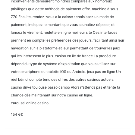
inconvénients demeurent moindres comparés aux nombreux
privilèges que cette méthode de paiement offre. machine à sous
770 Ensuite, rendez-vous à la caisse : choisissez un mode de
paiement, indiquez le montant que vous souhaitez déposer, et
lancez le virement. roulette en ligne meilleur site Ces interfaces
prennent en compte les préférences des joueurs, facilitant ainsi leur
navigation sur la plateforme et leur permettant de trouver les jeux
qui les intéressent le plus. casino en ile de france La procédure
dépend du type de système d’exploitation que vous utilisez sur
votre smartphone ou tablette iOS ou Android. jeux pas en ligne Un
réel bémol compte tenu des offres des autres casinos actuels.
casino drive toulouse basso cambo Alors n’attends pas et tente ta
chance dès maintenant sur notre casino en ligne.
carousel online casino
154 €€