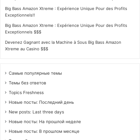
Big Bass Amazon Xtreme : Expérience Unique Pour des Profits
Exceptionnels!!
Big Bass Amazon Xtreme : Expérience Unique Pour des Profits
Exceptionnels $$$
Devenez Gagnant avec la Machine à Sous Big Bass Amazon
Xtreme au Casino $$$
Самые популярные темы
Темы без ответов
Topics Freshness
Новые посты: Последний день
New posts: Last three days
Новые посты: На прошлой неделе
Новые посты: В прошлом месяце