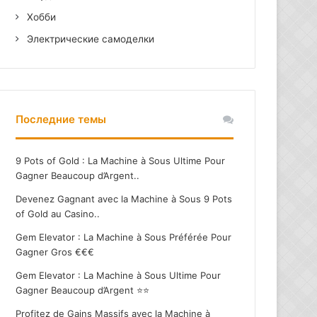
Хобби
Электрические самоделки
Последние темы
9 Pots of Gold : La Machine à Sous Ultime Pour
Gagner Beaucoup d’Argent..
Devenez Gagnant avec la Machine à Sous 9 Pots
of Gold au Casino..
Gem Elevator : La Machine à Sous Préférée Pour
Gagner Gros €€€
Gem Elevator : La Machine à Sous Ultime Pour
Gagner Beaucoup d’Argent ⭐⭐
Profitez de Gains Massifs avec la Machine à