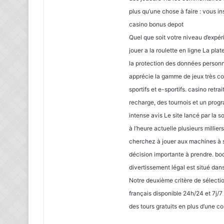
plus qu’une chose à faire : vous in
casino bonus depot
Quel que soit votre niveau d’expér
jouer a la roulette en ligne La pl
la protection des données personne
apprécie la gamme de jeux très co
sportifs et e-sportifs. casino re
recharge, des tournois et un progr
intense avis Le site lancé par la s
à l’heure actuelle plusieurs millie
cherchez à jouer aux machines à so
décision importante à prendre. boo
divertissement légal est situé dans
Notre deuxième critère de sélection
français disponible 24h/24 et 7j/7 y
des tours gratuits en plus d’une c