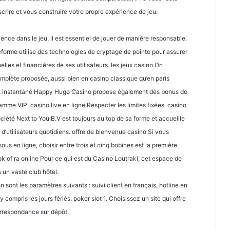
scrire et vous construire votre propre expérience de jeu.
ience dans le jeu, il est essentiel de jouer de manière responsable.
ateforme utilise des technologies de cryptage de pointe pour assurer
lles et financières de ses utilisateurs. les jeux casino On
mplète proposée, aussi bien en casino classique qu’en paris
trait instantané Happy Hugo Casino propose également des bonus de
amme VIP. casino live en ligne Respecter les limites fixées. casino
ociété Next to You B.V est toujours au top de sa forme et accueille
rs d’utilisateurs quotidiens. offre de bienvenue casino Si vous
us en ligne, choisir entre trois et cinq bobines est la première
k of ra online Pour ce qui est du Casino Loutraki, cet espace de
 un vaste club hôtel.
 sont les paramètres suivants : suivi client en français, hotline en
 compris les jours fériés. poker slot 1. Choisissez un site qui offre
orrespondance sur dépôt.