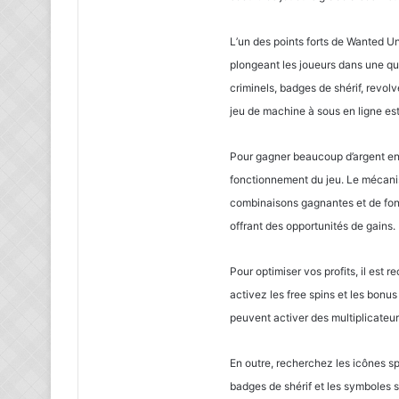
L’un des points forts de Wanted U
plongeant les joueurs dans une qu
criminels, badges de shérif, revol
jeu de machine à sous en ligne est
Pour gagner beaucoup d’argent en 
fonctionnement du jeu. Le mécan
combinaisons gagnantes et de fonc
offrant des opportunités de gains.
Pour optimiser vos profits, il es
activez les free spins et les bon
peuvent activer des multiplicateurs
En outre, recherchez les icônes s
badges de shérif et les symboles 