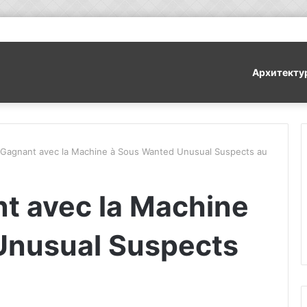
Архитекту
Gagnant avec la Machine à Sous Wanted Unusual Suspects au
t avec la Machine
Unusual Suspects