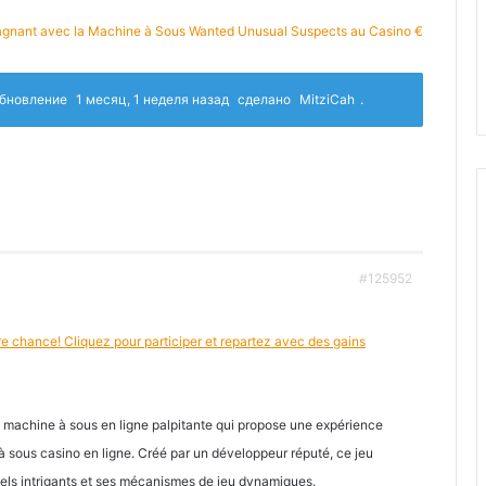
gnant avec la Machine à Sous Wanted Unusual Suspects au Casino €
 обновление
1 месяц, 1 неделя назад
сделано
MitziCah
.
#125952
e chance! Cliquez pour participer et repartez avec des gains
machine à sous en ligne palpitante qui propose une expérience
à sous casino en ligne. Créé par un développeur réputé, ce jeu
suels intrigants et ses mécanismes de jeu dynamiques.