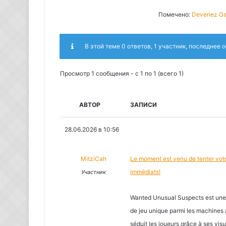
Помечено:
Devenez Ga
В этой теме 0 ответов, 1 участник, последнее
Просмотр 1 сообщения - с 1 по 1 (всего 1)
АВТОР
ЗАПИСИ
28.06.2026 в 10:56
MitziCah
Le moment est venu de tenter votr
immédiats!
Участник
Wanted Unusual Suspects est une 
de jeu unique parmi les machines 
séduit les joueurs grâce à ses vi